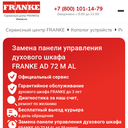
+7 (800) 101-14-79
Ежедневно с 9:00 до 21:00
Сервисный центр FRANKE
в
Ижевске
Сервисный центр FRANKE
Каталог устройств
Рем
Замена панели управления
духового шкафа
FRANKE AD 72 M AL
Официальный сервис
Гарантийное обслуживание
духового шкафа FRANKE до 3 лет
Диагностика за наш счет,
ремонт по желанию
Бесплатный выезд курьера
в день обращения
Замена панели управления духового шкафа
FRANKE AD 72 M AL от 35 минут