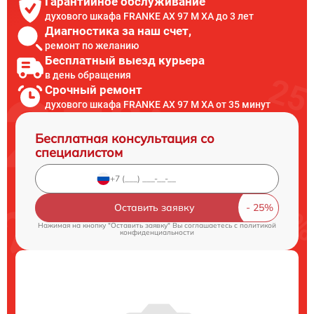
Гарантийное обслуживание
духового шкафа FRANKE AX 97 M XA до 3 лет
Диагностика за наш счет,
ремонт по желанию
Бесплатный выезд курьера
в день обращения
Срочный ремонт
духового шкафа FRANKE AX 97 M XA от 35 минут
Бесплатная консультация со
специалистом
Оставить заявку
Нажимая на кнопку "Оставить заявку" Вы соглашаетесь c
политикой
конфиденциальности