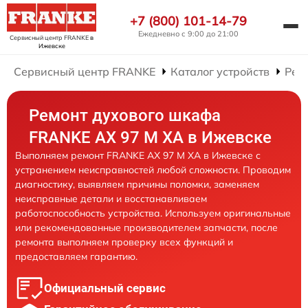
+7 (800) 101-14-79
Ежедневно с 9:00 до 21:00
Сервисный центр FRANKE
в
Ижевске
Сервисный центр FRANKE
Каталог устройств
Рем
Ремонт духового шкафа
FRANKE AX 97 M XA в Ижевске
Выполняем ремонт FRANKE AX 97 M XA в Ижевске с
устранением неисправностей любой сложности. Проводим
диагностику, выявляем причины поломки, заменяем
неисправные детали и восстанавливаем
работоспособность устройства. Используем оригинальные
или рекомендованные производителем запчасти, после
ремонта выполняем проверку всех функций и
предоставляем гарантию.
Официальный сервис