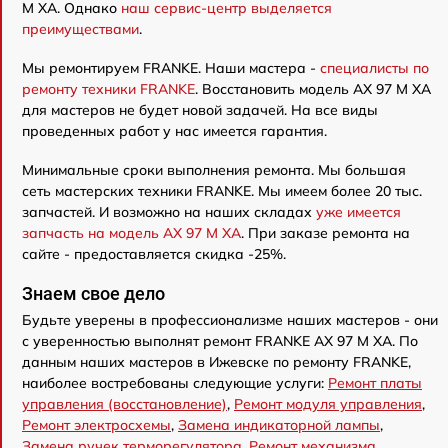
M XA. Однако
наш сервис-центр выделяется
преимуществами
.
Мы ремонтируем FRANKE. Наши мастера -
специалисты по
ремонту техники FRANKE
. Восстановить модель AX 97 M XA
для мастеров не будет новой задачей. На все виды
проведенных работ у нас имеется гарантия.
Минимальные сроки выполнения ремонта. Мы большая
сеть мастерских техники FRANKE. Мы имеем более 20 тыс.
запчастей. И возможно на наших складах
уже имеется
запчасть на модель AX 97 M XA
. При заказе ремонта на
сайте - предоставляется скидка -25%.
Знаем свое дело
Будьте уверены в профессионализме наших мастеров - они
с уверенностью выполнят ремонт FRANKE AX 97 M XA. По
данным наших мастеров в Ижевске по ремонту FRANKE,
наиболее востребованы следующие услуги:
Ремонт платы
управления (восстановление)
,
Ремонт модуля управления
,
Ремонт электросхемы
,
Замена индикаторной лампы
,
Замена ручек терморегулятора
,
Ремонт механизма