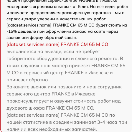
нашем профильном сервис-центре FRANKE в Ижевске
мастерами с огромным опытом - от 5 лет. На все виды работ
и запчасти предоставляем расширенную гарантию - мы в
сервис-центре уверены в качестве наших работ.
[dataset:services:name] FRANKE CM 65 M CO будет стоить на
-15% дешевле при оформлении заказа на сайте через
звонок или форму обратной связи.
[dataset:services:name] FRANKE CM 65 M CO
выполняется на выезде, если не требует
габаритного оборудования и сложного ремонта. В
таких случаях наш мастер привезет FRANKE CM 65
M CO в сервисный центр FRANKE в Ижевске и
привезет обратно.
Закажите звонок или позвоните и наш сотрудник
сервисного центра FRANKE в Ижевске
проконсультирует и озвучит стоимость работ над
духового шкафа FRANKE CM 65 M CO.
[dataset:services:name] FRANKE CM 65 M CO по
нашей статистике в среднем занимает 3-4 часа при
наличии всех необходимых запчастей.