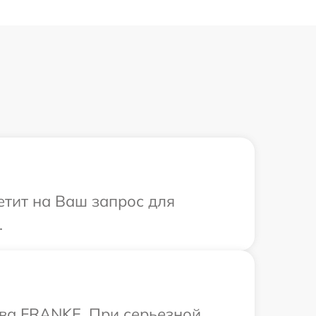
етит на Ваш запрос для
.
тва FRANKE. При серьезной