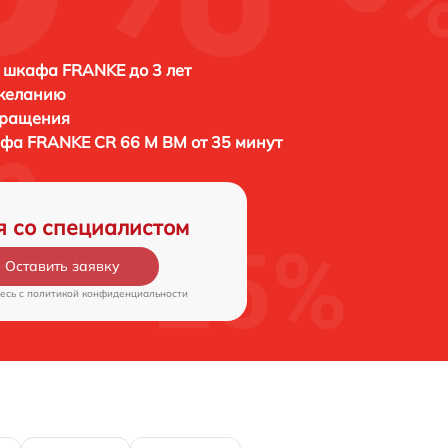
 шкафа FRANKE до 3 лет
 желанию
бращения
афа
FRANKE CR 66 M BM от 35 минут
я со специалистом
Оставить заявку
есь c
политикой конфиденциальности