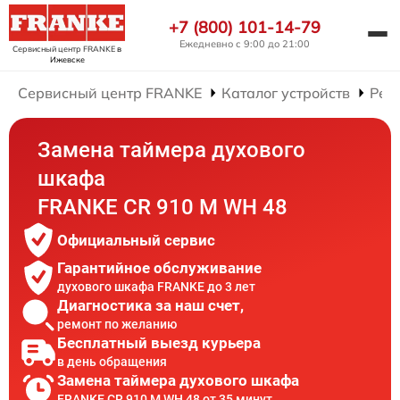
+7 (800) 101-14-79
Ежедневно с 9:00 до 21:00
Сервисный центр FRANKE
в
Ижевске
Сервисный центр FRANKE
Каталог устройств
Рем
Замена таймера духового
шкафа
FRANKE CR 910 M WH 48
Официальный сервис
Гарантийное обслуживание
духового шкафа FRANKE до 3 лет
Диагностика за наш счет,
ремонт по желанию
Бесплатный выезд курьера
в день обращения
Замена таймера духового шкафа
FRANKE CR 910 M WH 48 от 35 минут