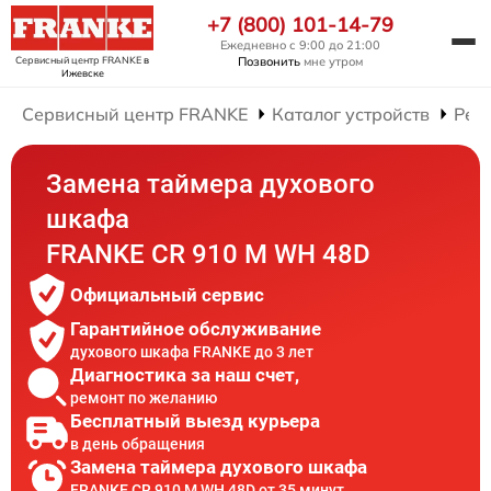
+7 (800) 101-14-79
Ежедневно с 9:00 до 21:00
Сервисный центр FRANKE
в
Позвонить
мне утром
Ижевске
Сервисный центр FRANKE
Каталог устройств
Рем
Замена таймера духового
шкафа
FRANKE CR 910 M WH 48D
Официальный сервис
Гарантийное обслуживание
духового шкафа FRANKE до 3 лет
Диагностика за наш счет,
ремонт по желанию
Бесплатный выезд курьера
в день обращения
Замена таймера духового шкафа
FRANKE CR 910 M WH 48D от 35 минут