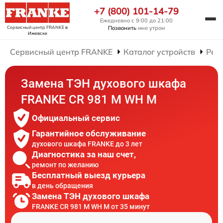
+7 (800) 101-14-79
Ежедневно с 9:00 до 21:00
Сервисный центр FRANKE
в
Позвонить
мне утром
Ижевске
Сервисный центр FRANKE
Каталог устройств
Рем
Замена ТЭН духового шкафа
FRANKE CR 981 M WH M
Официальный сервис
Гарантийное обслуживание
духового шкафа FRANKE до 3 лет
Диагностика за наш счет,
ремонт по желанию
Бесплатный выезд курьера
в день обращения
Замена ТЭН духового шкафа
FRANKE CR 981 M WH M от 35 минут