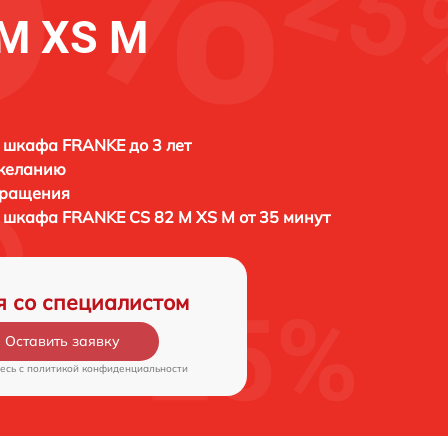
M XS M
 шкафа FRANKE до 3 лет
 желанию
бращения
о шкафа
FRANKE CS 82 M XS M от 35 минут
я со специалистом
Оставить заявку
есь c
политикой конфиденциальности