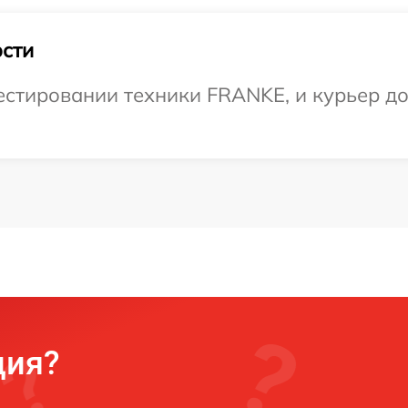
сти
тировании техники FRANKE, и курьер дос
ция?