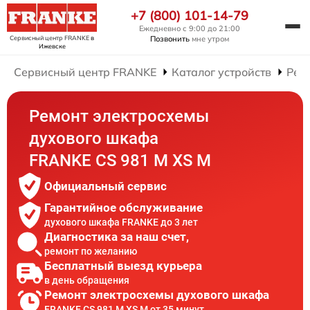
+7 (800) 101-14-79
Ежедневно с 9:00 до 21:00
Сервисный центр FRANKE
в
Позвонить
мне утром
Ижевске
Сервисный центр FRANKE
Каталог устройств
Рем
Ремонт электросхемы
духового шкафа
FRANKE CS 981 M XS M
Официальный сервис
Гарантийное обслуживание
духового шкафа FRANKE до 3 лет
Диагностика за наш счет,
ремонт по желанию
Бесплатный выезд курьера
в день обращения
Ремонт электросхемы духового шкафа
FRANKE CS 981 M XS M от 35 минут