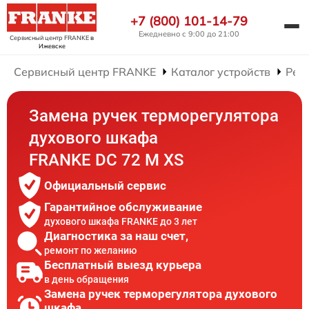
+7 (800) 101-14-79
Ежедневно с 9:00 до 21:00
Сервисный центр FRANKE
в
Ижевске
Сервисный центр FRANKE
Каталог устройств
Рем
Замена ручек терморегулятора
духового шкафа
FRANKE DC 72 M XS
Официальный сервис
Гарантийное обслуживание
духового шкафа FRANKE до 3 лет
Диагностика за наш счет,
ремонт по желанию
Бесплатный выезд курьера
в день обращения
Замена ручек терморегулятора духового
шкафа