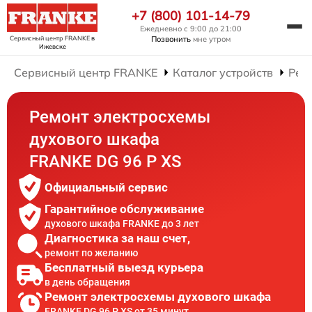
+7 (800) 101-14-79
Ежедневно с 9:00 до 21:00
Сервисный центр FRANKE
в
Позвонить
мне утром
Ижевске
Сервисный центр FRANKE
Каталог устройств
Рем
Ремонт электросхемы
духового шкафа
FRANKE DG 96 P XS
Официальный сервис
Гарантийное обслуживание
духового шкафа FRANKE до 3 лет
Диагностика за наш счет,
ремонт по желанию
Бесплатный выезд курьера
в день обращения
Ремонт электросхемы духового шкафа
FRANKE DG 96 P XS от 35 минут