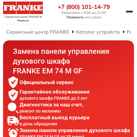
+7 (800) 101-14-79
Ежедневно с 9:00 до 21:00
Сервисный центр FRANKE
в
Позвонить
мне утром
Ижевске
Сервисный центр FRANKE
Каталог устройств
Рем
Замена панели управления
духового шкафа
FRANKE EM 74 M GF
Официальный сервис
Гарантийное обслуживание
духового шкафа FRANKE до 3 лет
Диагностика за наш счет,
ремонт по желанию
Бесплатный выезд курьера
в день обращения
Замена панели управления духового шкафа
FRANKE EM 74 M GF от 35 минут