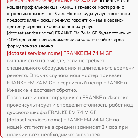
[dataset:services:name] FRANKE EM 74 M GF
выполняется в
нашем профильном сц FRANKE в Ижевске мастерами с
огромным опытом - от 5 лет. На все виды услуг и запчасти
предоставляем расширенную гарантию - мы в сервис-
центре уверены в качестве наших услуг.
[dataset:services:name] FRANKE EM 74 M GF будет стоить на
-15% дешевле при оформлении заказа на сайте через
форму заказа звонка.
[dataset:services:name] FRANKE EM 74 M GF
выполняется на выезде, если не требует
специального оборудования и длительного времени
ремонта. В таких случаях наш мастер привезет
FRANKE EM 74 M GF в сервисный центр FRANKE в
Ижевске и доставит обратно.
Позвоните и наш сотрудник сц FRANKE в Ижевске
проконсультирует и определит стоимость работ над
духового шкафа FRANKE EM 74 M GF.
[dataset:services:name] FRANKE EM 74 M GF по
нашей статистике в среднем занимает 2 часа при
наличии всех необходимых запчастей.