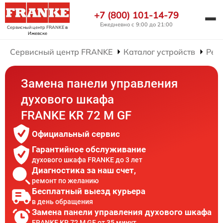
+7 (800) 101-14-79
Ежедневно с 9:00 до 21:00
Сервисный центр FRANKE
в
Ижевске
Сервисный центр FRANKE
Каталог устройств
Рем
Замена панели управления
духового шкафа
FRANKE KR 72 M GF
Официальный сервис
Гарантийное обслуживание
духового шкафа FRANKE до 3 лет
Диагностика за наш счет,
ремонт по желанию
Бесплатный выезд курьера
в день обращения
Замена панели управления духового шкафа
FRANKE KR 72 M GF от 35 минут