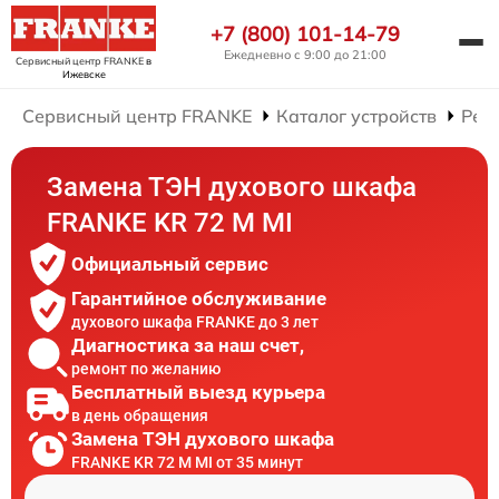
+7 (800) 101-14-79
Ежедневно с 9:00 до 21:00
Сервисный центр FRANKE
в
Ижевске
Сервисный центр FRANKE
Каталог устройств
Рем
Замена ТЭН духового шкафа
FRANKE KR 72 M MI
Официальный сервис
Гарантийное обслуживание
духового шкафа FRANKE до 3 лет
Диагностика за наш счет,
ремонт по желанию
Бесплатный выезд курьера
в день обращения
Замена ТЭН духового шкафа
FRANKE KR 72 M MI от 35 минут