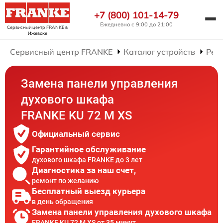
+7 (800) 101-14-79
Ежедневно с 9:00 до 21:00
Сервисный центр FRANKE
в
Ижевске
Сервисный центр FRANKE
Каталог устройств
Рем
Замена панели управления
духового шкафа
FRANKE KU 72 M XS
Официальный сервис
Гарантийное обслуживание
духового шкафа FRANKE до 3 лет
Диагностика за наш счет,
ремонт по желанию
Бесплатный выезд курьера
в день обращения
Замена панели управления духового шкафа
FRANKE KU 72 M XS от 35 минут