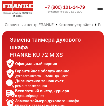
+7 (800) 101-14-79
Ежедневно с 9:00 до 21:00
Сервисный центр FRANKE
в
Ижевске
Сервисный центр FRANKE
Каталог устройств
Рем
Замена таймера духового
шкафа
FRANKE KU 72 M XS
Официальный сервис
Гарантийное обслуживание
духового шкафа FRANKE до 3 лет
Диагностика за наш счет,
ремонт по желанию
Бесплатный выезд курьера
в день обращения
Замена таймера духового шкафа
FRANKE KU 72 M XS от 35 минут