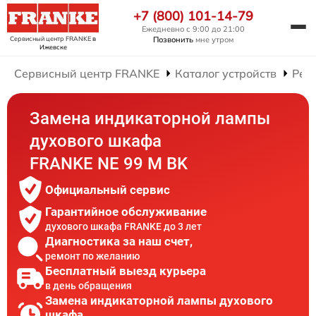
+7 (800) 101-14-79
Ежедневно с 9:00 до 21:00
Сервисный центр FRANKE
в
Позвонить
мне утром
Ижевске
Сервисный центр FRANKE
Каталог устройств
Рем
Замена индикаторной лампы
духового шкафа
FRANKE NE 99 M BK
Официальный сервис
Гарантийное обслуживание
духового шкафа FRANKE до 3 лет
Диагностика за наш счет,
ремонт по желанию
Бесплатный выезд курьера
в день обращения
Замена индикаторной лампы духового
шкафа