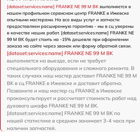
[dataset:services:name] FRANKE NE 99 M BK
выполняется в
нашем профильном сервисном центр FRANKE в Ижевске
опытными мастерами. На все виды услуг и запчасти
предоставляем расширенную гарантию - мы в сц уверены
в качестве наших работ. [dataset:services:name] FRANKE NE
99 M BK будет стоить на -15% дешевле при оформлении
заказа на сайте через звонок или форму обратной связи.
[dataset:services:name] FRANKE NE 99 M BK
выполняется на выезде, если не требует
специального оборудования и сложного ремонта. В
таких случаях наш мастер доставит FRANKE NE 99 M
BK в сц FRANKE в Ижевске и доставит обратно.
Позвоните и наш мастер сц FRANKE в Ижевске
проконсультирует и рассчитает стоимость работ над
духового шкафа FRANKE NE 99 M BK.
[dataset:services:name] FRANKE NE 99 M BK по
нашей статистике в среднем занимает 3-4 часа при
наличии запчастей.