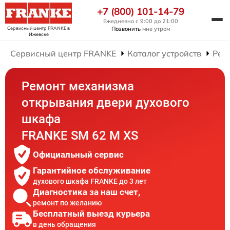
+7 (800) 101-14-79
Ежедневно с 9:00 до 21:00
Сервисный центр FRANKE
в
Позвонить
мне утром
Ижевске
Сервисный центр FRANKE
Каталог устройств
Рем
Ремонт механизма
открывания двери духового
шкафа
FRANKE SM 62 M XS
Официальный сервис
Гарантийное обслуживание
духового шкафа FRANKE до 3 лет
Диагностика за наш счет,
ремонт по желанию
Бесплатный выезд курьера
в день обращения