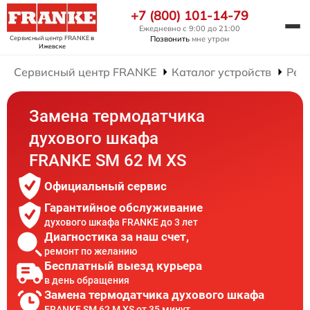
+7 (800) 101-14-79
Ежедневно с 9:00 до 21:00
Сервисный центр FRANKE
в
Позвонить
мне утром
Ижевске
Сервисный центр FRANKE
Каталог устройств
Рем
Замена термодатчика
духового шкафа
FRANKE SM 62 M XS
Официальный сервис
Гарантийное обслуживание
духового шкафа FRANKE до 3 лет
Диагностика за наш счет,
ремонт по желанию
Бесплатный выезд курьера
в день обращения
Замена термодатчика духового шкафа
FRANKE SM 62 M XS от 35 минут