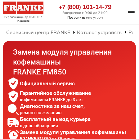
+7 (800) 101-14-79
Ежедневно с 9:00 до 21:00
Сервисный центр FRANKE
в
Позвонить
мне утром
Ижевске
Сервисный центр FRANKE
Каталог устройств
Рем
Замена модуля управления
кофемашины
FRANKE FM850
Официальный сервис
Гарантийное обслуживание
кофемашины FRANKE до 3 лет
Диагностика за наш счет,
ремонт по желанию
Бесплатный выезд курьера
в день обращения
Замена модуля управления кофемашины
FRANKE FM850 от 35 минут