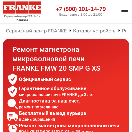
+7 (800) 101-14-79
Ежедневно с 9:00 до 21:00
Сервисный центр FRANKE
в
Ижевске
Сервисный центр FRANKE
Каталог устройств
Рем
Ремонт магнетрона
микроволновой печи
FRANKE FMW 20 SMP G XS
Официальный сервис
Гарантийное обслуживание
микроволновой печи FRANKE до 3 лет
Диагностика за наш счет,
ремонт по желанию
Бесплатный выезд курьера
в день обращения
Ремонт магнетрона микроволновой печи
FRANKE FMW 20 SMP G XS от 35 минут