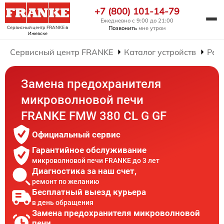
+7 (800) 101-14-79
Ежедневно с 9:00 до 21:00
Сервисный центр FRANKE
в
Позвонить
мне утром
Ижевске
Сервисный центр FRANKE
Каталог устройств
Рем
Замена предохранителя
микроволновой печи
FRANKE FMW 380 CL G GF
Официальный сервис
Гарантийное обслуживание
микроволновой печи FRANKE до 3 лет
Диагностика за наш счет,
ремонт по желанию
Бесплатный выезд курьера
в день обращения
Замена предохранителя микроволновой
печи