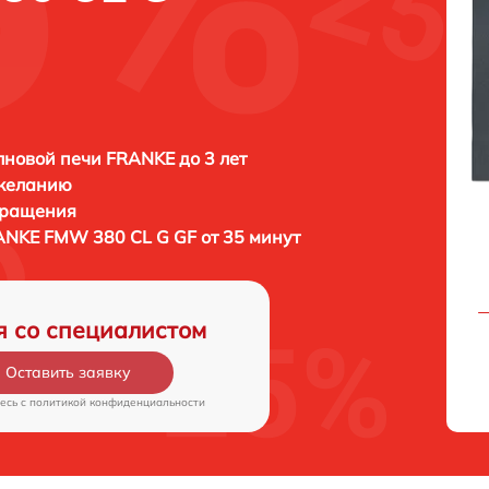
новой печи FRANKE до 3 лет
 желанию
бращения
NKE FMW 380 CL G GF от 35 минут
я со специалистом
Оставить заявку
есь c
политикой конфиденциальности