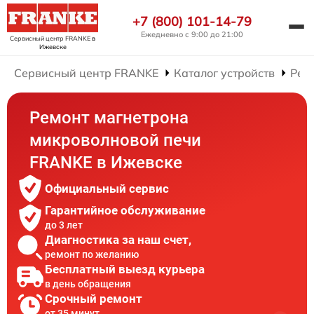
+7 (800) 101-14-79
Ежедневно с 9:00 до 21:00
Сервисный центр FRANKE
в
Ижевске
Сервисный центр FRANKE
Каталог устройств
Рем
Ремонт магнетрона
микроволновой печи
FRANKE в Ижевске
Официальный сервис
Гарантийное обслуживание
до 3 лет
Диагностика за наш счет,
ремонт по желанию
Бесплатный выезд курьера
в день обращения
Срочный ремонт
от 35 минут