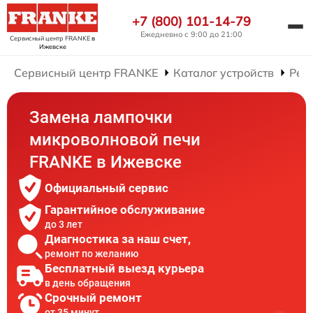
+7 (800) 101-14-79
Ежедневно с 9:00 до 21:00
Сервисный центр FRANKE
в
Ижевске
Сервисный центр FRANKE
Каталог устройств
Рем
Замена лампочки
микроволновой печи
FRANKE в Ижевске
Официальный сервис
Гарантийное обслуживание
до 3 лет
Диагностика за наш счет,
ремонт по желанию
Бесплатный выезд курьера
в день обращения
Срочный ремонт
от 35 минут