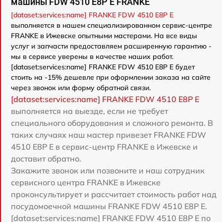
машины FDW 4510 E8P E FRANKE
[dataset:services:name] FRANKE FDW 4510 E8P E
выполняется в нашем специализированном сервис-центре
FRANKE в Ижевске опытными мастерами. На все виды
услуг и запчасти предоставляем расширенную гарантию -
мы в сервисе уверены в качестве наших работ.
[dataset:services:name] FRANKE FDW 4510 E8P E будет
стоить на -15% дешевле при оформлении заказа на сайте
через звонок или форму обратной связи.
[dataset:services:name] FRANKE FDW 4510 E8P E
выполняется на выезде, если не требует
специального оборудования и сложного ремонта. В
таких случаях наш мастер привезет FRANKE FDW
4510 E8P E в сервис-центр FRANKE в Ижевске и
доставит обратно.
Закажите звонок или позвоните и наш сотрудник
сервисного центра FRANKE в Ижевске
проконсультирует и рассчитает стоимость работ над
посудомоечной машины FRANKE FDW 4510 E8P E.
[dataset:services:name] FRANKE FDW 4510 E8P E по