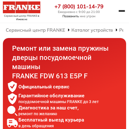
+7 (800) 101-14-79
Ежедневно с 9:00 до 21:00
Сервисный центр FRANKE
в
Позвонить
мне утром
Ижевске
Сервисный центр FRANKE
Каталог устройств
Рем
Ремонт или замена пружины
дверцы посудомоечной
машины
FRANKE FDW 613 E5P F
Официальный сервис
Гарантийное обслуживание
посудомоечной машины FRANKE до 3 лет
Диагностика за наш счет,
ремонт по желанию
Бесплатный выезд курьера
в день обращения