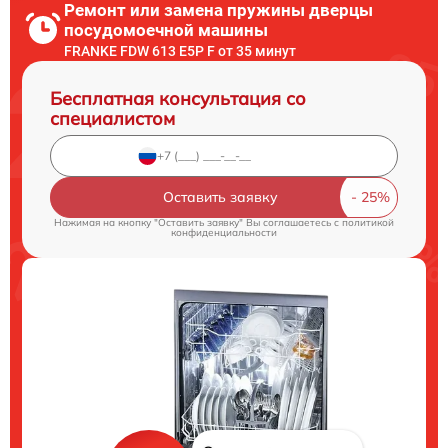
Ремонт или замена пружины дверцы
посудомоечной машины
FRANKE FDW 613 E5P F от 35 минут
Бесплатная консультация со
специалистом
Оставить заявку
Нажимая на кнопку "Оставить заявку" Вы соглашаетесь c
политикой
конфиденциальности