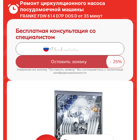
Ремонт циркуляционного насоса
посудомоечной машины
FRANKE FDW 614 D7P DOS D от 35 минут
Бесплатная консультация со
специалистом
Оставить заявку
Нажимая на кнопку "Оставить заявку" Вы соглашаетесь c
политикой
конфиденциальности