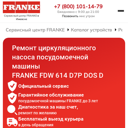
+7 (800) 101-14-79
Ежедневно с 9:00 до 21:00
Сервисный центр FRANKE
в
Позвонить
мне утром
Ижевске
Сервисный центр FRANKE
Каталог устройств
Рем
Ремонт циркуляционного
насоса посудомоечной
машины
FRANKE FDW 614 D7P DOS D
Официальный сервис
Гарантийное обслуживание
посудомоечной машины FRANKE до 3 лет
Диагностика за наш счет,
ремонт по желанию
Бесплатный выезд курьера
в день обращения