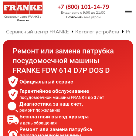
+7 (800) 101-14-79
Ежедневно с 9:00 до 21:00
Сервисный центр FRANKE
в
Позвонить
мне утром
Ижевске
Сервисный центр FRANKE
Каталог устройств
Рем
Ремонт или замена патрубка
посудомоечной машины
FRANKE FDW 614 D7P DOS D
Официальный сервис
Гарантийное обслуживание
посудомоечной машины FRANKE до 3 лет
Диагностика за наш счет,
ремонт по желанию
Бесплатный выезд курьера
в день обращения
Ремонт или замена патрубка
посудомоечной машины