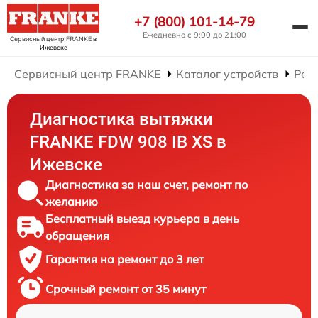
+7 (800) 101-14-79
Ежедневно с 9:00 до 21:00
Сервисный центр FRANKE
в
Ижевске
Сервисный центр FRANKE
Каталог устройств
Рем
Диагностика вытяжки
FRANKE FDW 908 IB XS в
Ижевске
Диагностика за наш счет, ремонт по
желанию
Бесплатный выезд курьера в день
обращения
Гарантия на ремонт до 3 лет
Срочный ремонт от 35 минут