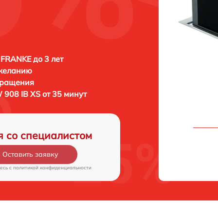
FRANKE до 3 лет
 желанию
бращения
908 IB XS от 35 минут
я со специалистом
Оставить заявку
есь c
политикой конфиденциальности