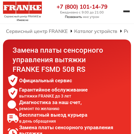
+7 (800) 101-14-79
Ежедневно с 9:00 до 21:00
Сервисный центр FRANKE
в
Позвонить
мне утром
Ижевске
Сервисный центр FRANKE
Каталог устройств
Рем
Замена платы сенсорного
управления вытяжки
FRANKE FSMD 508 RS
Официальный сервис
Гарантийное обслуживание
вытяжки FRANKE до 3 лет
Диагностика за наш счет,
ремонт по желанию
Бесплатный выезд курьера
в день обращения
Замена платы сенсорного управления
вытяжки